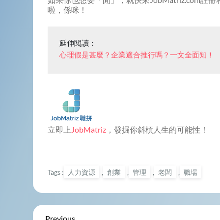
啦，係咪！
心理假是甚麼？企業適合推行嗎？一文全面知！
立即上
JobMatriz
，發掘你斜槓人生的可能性！
Tags :
人力資源
,
創業
,
管理
,
老闆
,
職場
Previous
Previous