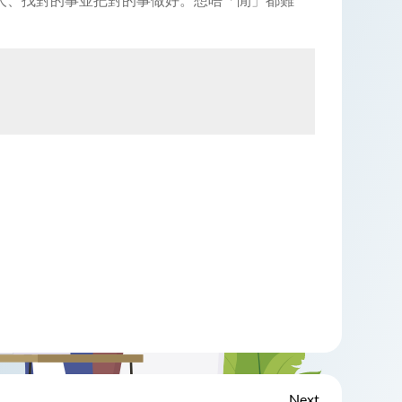
Next
Next