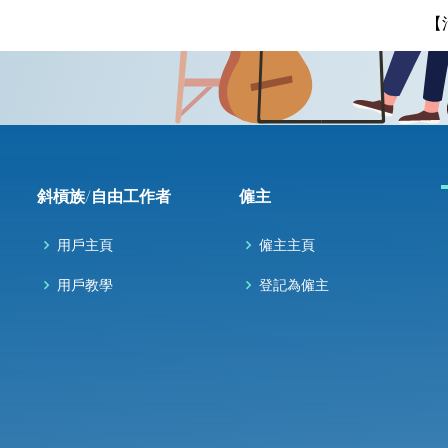
【
斜槓族/自由工作者
僱主
用戶主頁
僱主主頁
用戶教學
登記為僱主