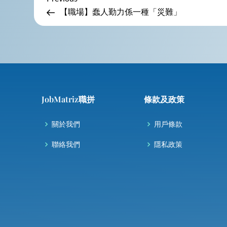
P
Post
【職場】蠢人勤力係一種「災難」
o
s
t
n
JobMatriz職拼
條款及政策
a
關於我們
用戶條款
v
聯絡我們
隱私政策
i
g
a