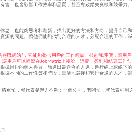
康有害，也會影響工作效率和品質，甚至導致錯失良機和競爭力
和休息，也能夠思考和創新，找出更好的方法和方向，提升自己
力資源的問題。讓他們能夠找到合適的人才，分配合理的工作，
1
設的尋職網站
，它能夠整合用戶的工作經驗、技能和評價，讓用戶
3
用戶可以輕鬆在JobMatriz上接洽、追蹤、簽到和結算工作
並根據用戶的個人專頁，篩選出最適合的人選，進行線上或線下
以根據不同的工作性質和時段，靈活地選擇和安排合適的人才，
；將軍忙，就代表凝聚力不夠；一個公司，老闆忙，就代表可用
不足。