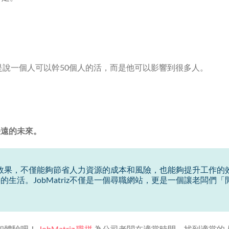
是說一個人可以幹50個人的活，而是他可以影響到很多人。
長遠的未來。
閒」的效果，不僅能夠節省人力資源的成本和風險，也能夠提升工作
生活。JobMatriz不僅是一個尋職網站，更是一個讓老闆們
冊和體驗吧！
JobMatriz 職拼
為公司老闆在適當時間、找到適當的