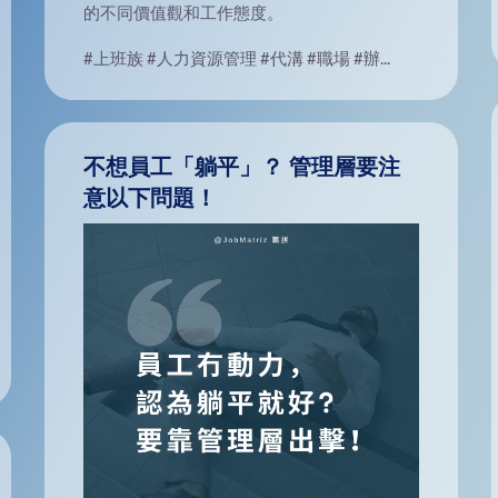
的不同價值觀和工作態度。
#上班族
#人力資源管理
#代溝
#職場
#辦...
不想員工「躺平」？ 管理層要注
意以下問題！