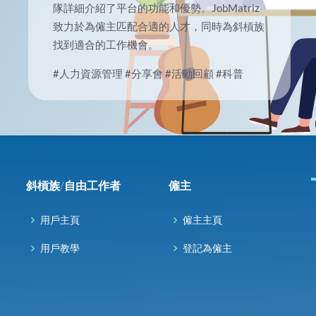
隊詳細介紹了平台的功能和優勢。JobMatriz
致力於為僱主匹配合適的人才，同時為斜槓族
找到適合的工作機會。
#人力資源管理
#分享會
#活動回顧
#科普
斜槓族/自由工作者
僱主
用戶主頁
僱主主頁
用戶教學
登記為僱主