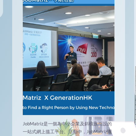
JobMatriz是一個為中小企業及斜槓族而設的
一站式網上搵工平台。活動中，JobMatriz團