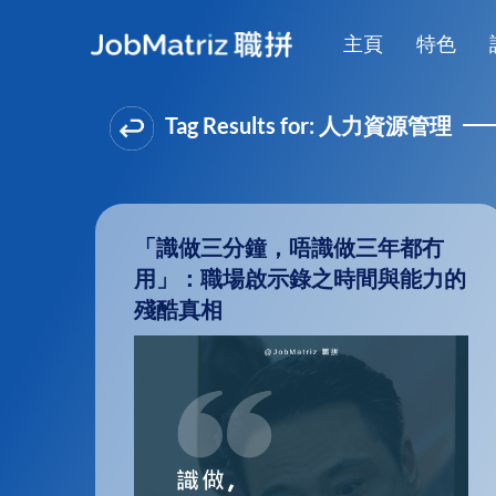
主頁
特色
Tag Results for:
人力資源管理
「識做三分鐘，唔識做三年都冇
用」：職場啟示錄之時間與能力的
殘酷真相