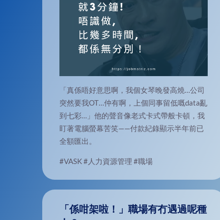
「真係唔好意思啊，我個女琴晚發高燒…公司
突然要我OT…仲有啊，上個同事留低嘅data亂
到七彩…」他的聲音像老式卡式帶般卡頓，我
盯著電腦螢幕苦笑——付款紀錄顯示半年前已
全額匯出。
#VASK
#人力資源管理
#職場
「係咁架啦！」職場有冇遇過呢種