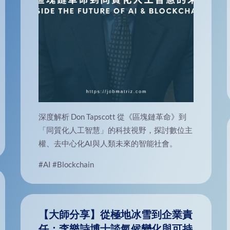
深度解析 Don Tapscott 從《區塊鏈革命》到
「同質化人工智慧」的科技視野，探討數位主
權、去中心化AI與人類未來的智能社會。
#AI
#Blockchain
【大師分享】從極地冰雪到企業責
任：李樂詩博士談氣候變化與可持