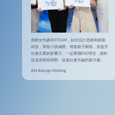
推動女性參與STEAM，結合設計思維和創新
科技，幫助小孩減壓、增進親子關係，並提升
社會企業的影響力。一起實踐ESG理念，讓科
技成為幫助弱勢、促進社會共融的新力量。
#AI
#design thinking