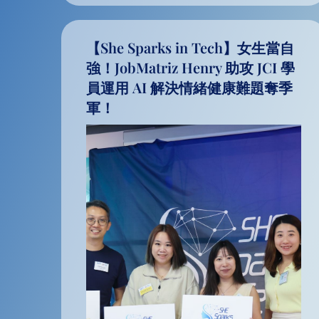
【She Sparks in Tech】女生當自
強！JobMatriz Henry 助攻 JCI 學
員運用 AI 解決情緒健康難題奪季
軍！