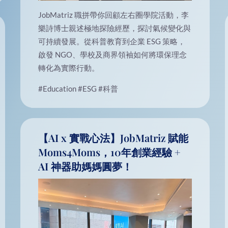
JobMatriz 職拼帶你回顧左右圈學院活動，李
樂詩博士親述極地探險經歷，探討氣候變化與
可持續發展。從科普教育到企業 ESG 策略，
啟發 NGO、學校及商界領袖如何將環保理念
轉化為實際行動。
#Education
#ESG
#科普
【AI x 實戰心法】JobMatriz 賦能
Moms4Moms，10年創業經驗 +
AI 神器助媽媽圓夢！