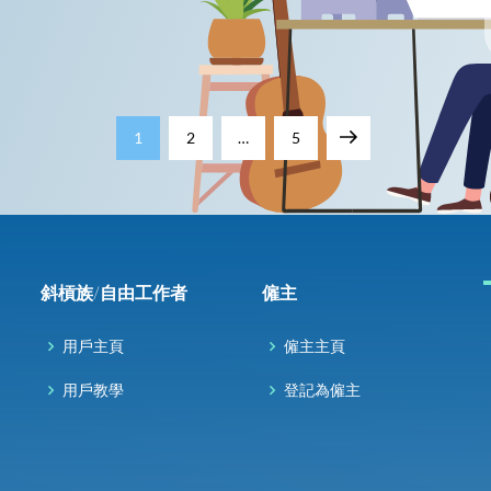
P
Page
Page
Page
Next
1
2
…
5
o
page
s
t
斜槓族/自由工作者
僱主
s
用戶主頁
僱主主頁
p
用戶教學
登記為僱主
a