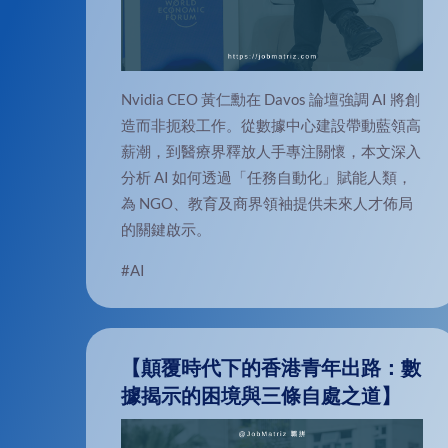
Nvidia CEO 黃仁勳在 Davos 論壇強調 AI 將創
造而非扼殺工作。從數據中心建設帶動藍領高
薪潮，到醫療界釋放人手專注關懷，本文深入
分析 AI 如何透過「任務自動化」賦能人類，
為 NGO、教育及商界領袖提供未來人才佈局
的關鍵啟示。
#AI
【顛覆時代下的香港青年出路：數
據揭示的困境與三條自處之道】