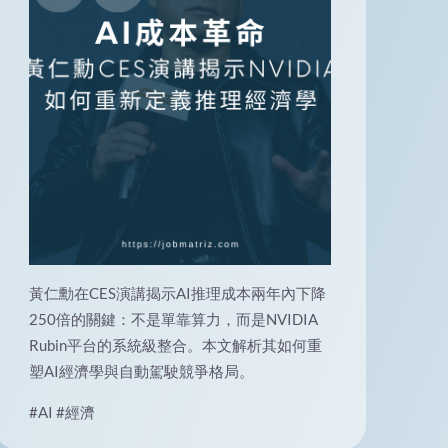
黃仁勳在CES演講揭示AI推理成本兩年內下降
250倍的關鍵：不是單靠算力，而是NVIDIA
Rubin平台的系統級整合。本文解析其如何重
塑AI經濟學與自動駕駛競爭格局。
#AI
#經濟