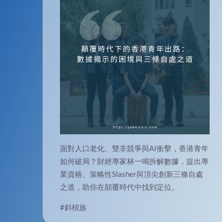
面對人口老化、雙非競爭與AI衝擊，香港青年
如何破局？財經專家林一鳴拆解數據，提出專
業資格、策略性Slasher與頂尖創新三條自處
之道，助你在顛覆時代中找到定位。
#斜槓族