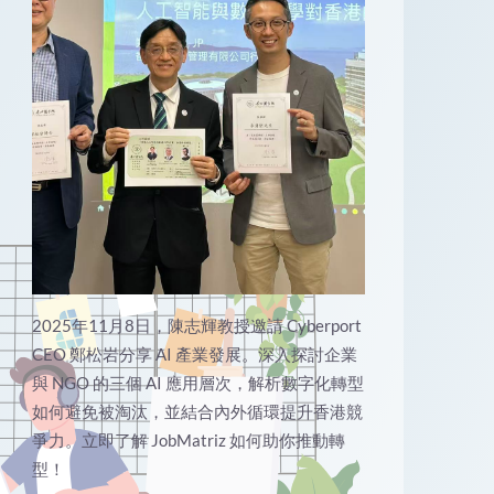
2025年11月8日，陳志輝教授邀請 Cyberport
CEO 鄭松岩分享 AI 產業發展。深入探討企業
與 NGO 的三個 AI 應用層次，解析數字化轉型
如何避免被淘汰，並結合內外循環提升香港競
爭力。立即了解 JobMatriz 如何助你推動轉
型！