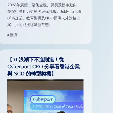
2026年展望，聚焦金融、貿易及樓市動向，
並探討勞動力短缺等結構挑戰。JobMatriz職
拼為企業、教育機構及NGO提供人才對接方
案，共同迎接經濟新常態。
#經濟
【AI 浪潮下不進則退！從
Cyberport CEO 分享看香港企業
與 NGO 的轉型契機】